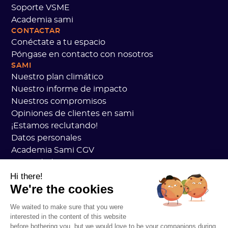
Soporte VSME
Academia sami
CONTACTAR
Conéctate a tu espacio
Póngase en contacto con nosotros
SAMI
Nuestro plan climático
Nuestro informe de impacto
Nuestros compromisos
Opiniones de clientes en sami
¡Estamos reclutando!
Datos personales
Academia Sami CGV
Seguridad
Estado de los servicios
Hi there!
We're the cookies
Información legal
RECURSOS
We waited to make sure that you were
Plan general de carbono
interested in the content of this website
Práctica de carbono abierto
before bothering you, but we would love to be your companions during