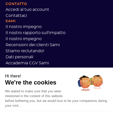
CONTATTO
Accedi al tuo account
Contattaci
SAMI
Il nostro impegno
Il nostro rapporto sull'impatto
Il nostro impegno
Recensioni dei clienti Sami
Stiamo reclutando!
Dati personali
Accademia CGV Sami
Sicurezza
Stato dei servizi
Hi there!
We're the cookies
Informazioni legali
RISORSE
We waited to make sure that you were
Piano generale sul carbonio
interested in the content of this website
Pratica Open Carbon
before bothering you, but we would love to be your companions during
Storie di clienti
your visit...
Il nostro blog