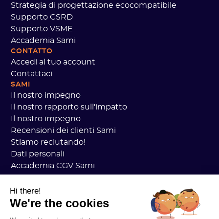
Strategia di progettazione ecocompatibile
Supporto CSRD
Supporto VSME
Accademia Sami
CONTATTO
Accedi al tuo account
Contattaci
SAMI
Il nostro impegno
Il nostro rapporto sull'impatto
Il nostro impegno
Recensioni dei clienti Sami
Stiamo reclutando!
Dati personali
Accademia CGV Sami
Sicurezza
Stato dei servizi
Hi there!
We're the cookies
Informazioni legali
RISORSE