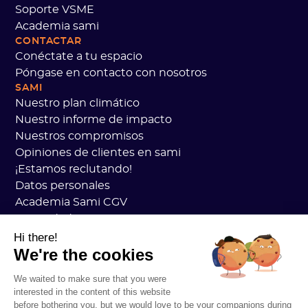
Soporte VSME
Academia sami
CONTACTAR
Conéctate a tu espacio
Póngase en contacto con nosotros
SAMI
Nuestro plan climático
Nuestro informe de impacto
Nuestros compromisos
Opiniones de clientes en sami
¡Estamos reclutando!
Datos personales
Academia Sami CGV
Seguridad
Estado de los servicios
Hi there!
We're the cookies
Información legal
RECURSOS
We waited to make sure that you were
Plan general de carbono
interested in the content of this website
Práctica de carbono abierto
before bothering you, but we would love to be your companions during