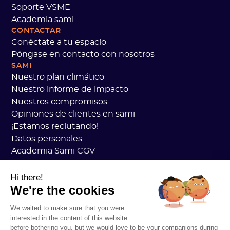
Soporte VSME
Academia sami
CONTACTAR
Conéctate a tu espacio
Póngase en contacto con nosotros
SAMI
Nuestro plan climático
Nuestro informe de impacto
Nuestros compromisos
Opiniones de clientes en sami
¡Estamos reclutando!
Datos personales
Academia Sami CGV
Seguridad
Estado de los servicios
Hi there!
We're the cookies
Información legal
RECURSOS
We waited to make sure that you were
Plan general de carbono
interested in the content of this website
Práctica de carbono abierto
before bothering you, but we would love to be your companions during