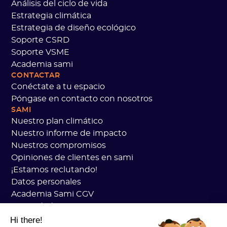
Análisis del ciclo de vida
Estrategia climática
Estrategia de diseño ecológico
Soporte CSRD
Soporte VSME
Academia sami
CONTACTAR
Conéctate a tu espacio
Póngase en contacto con nosotros
SAMI
Nuestro plan climático
Nuestro informe de impacto
Nuestros compromisos
Opiniones de clientes en sami
¡Estamos reclutando!
Datos personales
Academia Sami CGV
Seguridad
Estado de los servicios
Hi there!