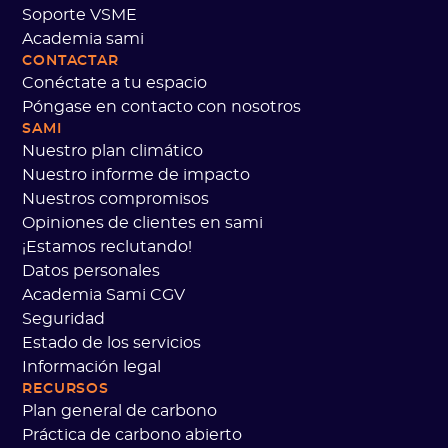
Soporte VSME
Academia sami
CONTACTAR
Conéctate a tu espacio
Póngase en contacto con nosotros
SAMI
Nuestro plan climático
Nuestro informe de impacto
Nuestros compromisos
Opiniones de clientes en sami
¡Estamos reclutando!
Datos personales
Academia Sami CGV
Seguridad
Estado de los servicios
Información legal
e cookies
RECURSOS
Plan general de carbono
 sure that you were interested in the content of this
Práctica de carbono abierto
thering you, but we would love to be your