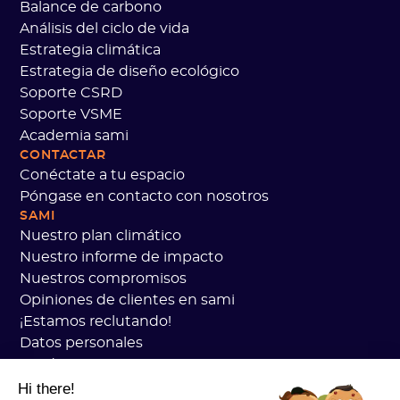
Balance de carbono
Análisis del ciclo de vida
Estrategia climática
Estrategia de diseño ecológico
Soporte CSRD
Soporte VSME
Academia sami
CONTACTAR
Conéctate a tu espacio
Póngase en contacto con nosotros
SAMI
Nuestro plan climático
Nuestro informe de impacto
Nuestros compromisos
Opiniones de clientes en sami
¡Estamos reclutando!
Datos personales
Academia Sami CGV
seguridad
Hi there!