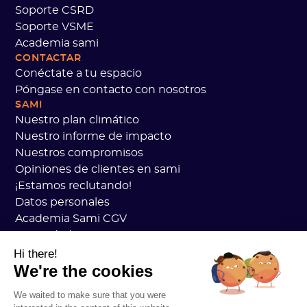
Soporte CSRD
Soporte VSME
Academia sami
CONTACTAR
Conéctate a tu espacio
Póngase en contacto con nosotros
SAMI
Nuestro plan climático
Nuestro informe de impacto
Nuestros compromisos
Opiniones de clientes en sami
¡Estamos reclutando!
Datos personales
Academia Sami CGV
Seguridad
Estado de los servicios
Hi there!
We're the cookies
Información legal
RECURSOS
We waited to make sure that you were
Plan general de carbono